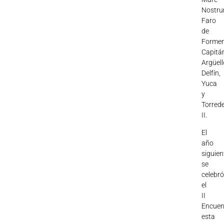
Nostru
Faro
de
Formen
Capitá
Argüell
Delfín,
Yuca
y
Torred
II.
El
año
siguien
se
celebr
el
II
Encuen
esta