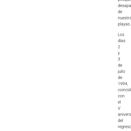
desapa
de
nuestr
playas.
Los
días
2
y
3
de
julio
de
1994,
coinci
con
el
V
anivers
del
regres