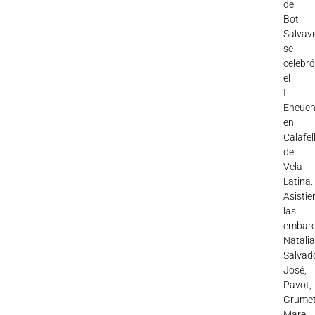
del
Bot
Salvavi
se
celebr
el
I
Encuen
en
Calafel
de
Vela
Latina.
Asistie
las
embarc
Natalia
Salvado
José,
Pavot,
Grumet
Mare