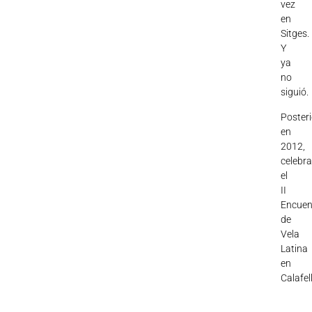
vez
en
Sitges.
Y
ya
no
siguió.
Poster
en
2012,
celebr
el
II
Encuen
de
Vela
Latina
en
Calafel