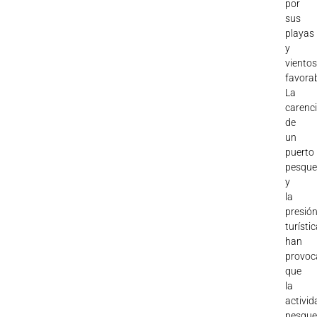
por
sus
playas
y
viento
favorab
La
carenc
de
un
puerto
pesque
y
la
presió
turísti
han
provoc
que
la
activid
pesque