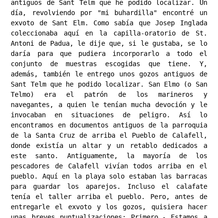
antiguos de Sant Telm que he podido localizar. ​Un 
día, revolviendo por "mi buhardilla" encontré un 
exvoto de Sant Elm. Como sabía que Josep Inglada 
coleccionaba aquí en la capilla-oratorio de St. 
Antoni de Padua, le dije que, si le gustaba, se lo 
daría para que pudiera incorporarlo a todo el 
conjunto de muestras escogidas que tiene. Y, 
además, también le entrego unos gozos antiguos de 
Sant Telm que he podido localizar. San Elmo (o San 
Telmo) era el patrón de los marineros y 
navegantes, a quien le tenían mucha devoción y le 
invocaban en situaciones de peligro. Así lo 
encontramos en documentos antiguos de la parroquia 
de la Santa Cruz de arriba el Pueblo de Calafell, 
donde existía un altar y un retablo dedicados a 
este santo. Antiguamente, la mayoría de los 
pescadores de Calafell vivían todos arriba en el 
pueblo. Aquí en la playa solo estaban las barracas 
para guardar los aparejos. Incluso el calafate 
tenía el taller arriba el pueblo. ​Pero, antes de 
entregarle el exvoto y los gozos, quisiera hacer 
unas breves puntualizaciones: Primero.- Estamos a 