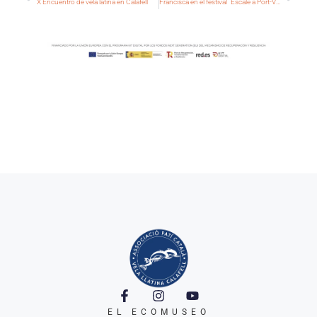
X Encuentro de vela latina en Calafell
Francisca en el festival "Escale à Port-Vendres""
EL ECOMUSEO