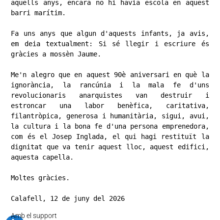
aquells anys, encara no hi havia escola en aquest 
barri marítim.

​Fa uns anys que algun d'aquests infants, ja avis, 
em deia textualment: Si sé llegir i escriure és 
gràcies a mossèn Jaume.

​Me'n alegro que en aquest 90è aniversari en què la 
ignorància, la rancúnia i la mala fe d'uns 
revolucionaris anarquistes van destruir i 
estroncar una labor benèfica, caritativa, 
filantròpica, generosa i humanitària, sigui, avui, 
la cultura i la bona fe d'una persona emprenedora, 
com és el Josep Inglada, el qui hagi restituït la 
dignitat que va tenir aquest lloc, aquest edifici, 
aquesta capella.

​Moltes gràcies.

​Calafell, 12 de juny del 2026
Amb el support