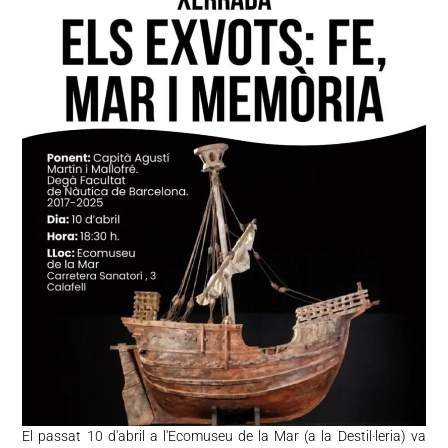
El passat 10 d'abril a l'Ecomuseu de la Mar (a la Destil·leria) va