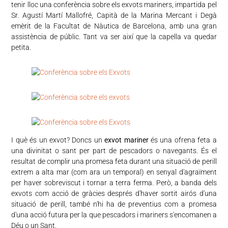
tenir lloc una conferència sobre els exvots mariners, impartida pel
Sr. Agustí Martí Mallofré, Capità de la Marina Mercant i Degà
emèrit de la Facultat de Nàutica de Barcelona, amb una gran
assistència de públic. Tant va ser així que la capella va quedar
petita.
I què és un exvot? Doncs un
exvot mariner
és una ofrena feta a
una divinitat o sant per part de pescadors o navegants. És el
resultat de complir una promesa feta durant una situació de perill
extrem a alta mar (com ara un temporal) en senyal d'agraïment
per haver sobreviscut i tornar a terra ferma. Però, a banda dels
exvots com acció de gràcies després d'haver sortit airós d'una
situació de perill, també n'hi ha de preventius com a promesa
d'una acció futura per la que pescadors i mariners s'encomanen a
Déu o un Sant.