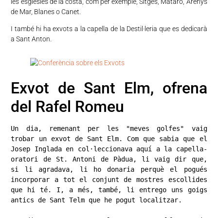
les esglésies de la costa, com per exemple, Sitges, Mataró, Arenys
de Mar, Blanes o Canet.
I també hi ha exvots a la capella de la Destil·leria que es dedicarà
a Sant Anton.
Exvot de Sant Elm, ofrena
del Rafel Romeu
Un dia, remenant per les "meves golfes" vaig 
trobar un exvot de Sant Elm. Com que sabia que el 
Josep Inglada en col·leccionava aquí a la capella-
oratori de St. Antoni de Pàdua, li vaig dir que, 
si li agradava, li ho donaria perquè el pogués 
incorporar a tot el conjunt de mostres escollides 
que hi té. I, a més, també, li entrego uns goigs 
antics de Sant Telm que he pogut localitzar.
