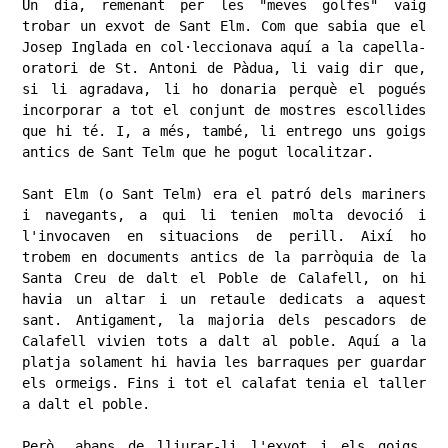
​Un dia, remenant per les "meves golfes" vaig 
trobar un exvot de Sant Elm. Com que sabia que el 
Josep Inglada en col·leccionava aquí a la capella-
oratori de St. Antoni de Pàdua, li vaig dir que, 
si li agradava, li ho donaria perquè el pogués 
incorporar a tot el conjunt de mostres escollides 
que hi té. I, a més, també, li entrego uns goigs 
antics de Sant Telm que he pogut localitzar.

​Sant Elm (o Sant Telm) era el patró dels mariners 
i navegants, a qui li tenien molta devoció i 
l'invocaven en situacions de perill. Així ho 
trobem en documents antics de la parròquia de la 
Santa Creu de dalt el Poble de Calafell, on hi 
havia un altar i un retaule dedicats a aquest 
sant. Antigament, la majoria dels pescadors de 
Calafell vivien tots a dalt al poble. Aquí a la 
platja solament hi havia les barraques per guardar 
els ormeigs. Fins i tot el calafat tenia el taller 
a dalt el poble.

​Però, abans de lliurar-li l'exvot i els goigs, 