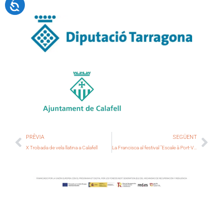
PRÈVIA
SEGÜENT
X Trobada de vela llatina a Calafell
La Francisca al festival "Escale à Port-Vendres"