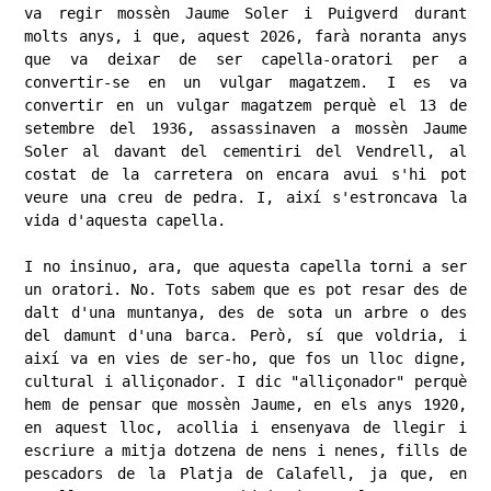
va regir mossèn Jaume Soler i Puigverd durant 
molts anys, i que, aquest 2026, farà noranta anys 
que va deixar de ser capella-oratori per a 
convertir-se en un vulgar magatzem. I es va 
convertir en un vulgar magatzem perquè el 13 de 
setembre del 1936, assassinaven a mossèn Jaume 
Soler al davant del cementiri del Vendrell, al 
costat de la carretera on encara avui s'hi pot 
veure una creu de pedra. I, així s'estroncava la 
vida d'aquesta capella.

​I no insinuo, ara, que aquesta capella torni a ser 
un oratori. No. Tots sabem que es pot resar des de 
dalt d'una muntanya, des de sota un arbre o des 
del damunt d'una barca. Però, sí que voldria, i 
així va en vies de ser-ho, que fos un lloc digne, 
cultural i alliçonador. I dic "alliçonador" perquè 
hem de pensar que mossèn Jaume, en els anys 1920, 
en aquest lloc, acollia i ensenyava de llegir i 
escriure a mitja dotzena de nens i nenes, fills de 
pescadors de la Platja de Calafell, ja que, en 