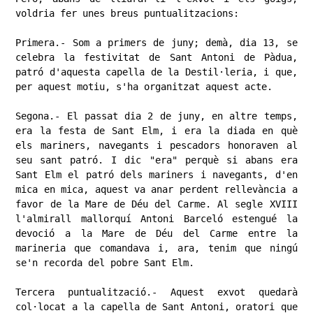
voldria fer unes breus puntualitzacions:

​Primera.- Som a primers de juny; demà, dia 13, se 
celebra la festivitat de Sant Antoni de Pàdua, 
patró d'aquesta capella de la Destil·leria, i que, 
per aquest motiu, s'ha organitzat aquest acte.

​Segona.- El passat dia 2 de juny, en altre temps, 
era la festa de Sant Elm, i era la diada en què 
els mariners, navegants i pescadors honoraven al 
seu sant patró. I dic "era" perquè si abans era 
Sant Elm el patró dels mariners i navegants, d'en 
mica en mica, aquest va anar perdent rellevància a 
favor de la Mare de Déu del Carme. Al segle XVIII 
l'almirall mallorquí Antoni Barceló estengué la 
devoció a la Mare de Déu del Carme entre la 
marineria ​que comandava i, ara, tenim que ningú 
se'n recorda del pobre Sant Elm.

​Tercera puntualització.- Aquest exvot quedarà 
col·locat a la capella de Sant Antoni, oratori que 