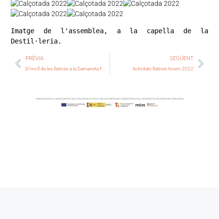
Imatge de l'assemblea, a la capella de la 
Destil·leria.
PRÈVIA
SEGÜENT
El moll de les llatines a la Samarreta FM 2022
Activitats llatines hivern 2022