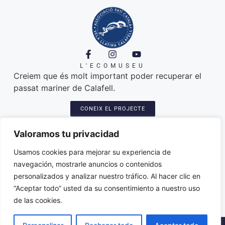
L'ECOMUSEU
Creiem que és molt important poder recuperar el
passat mariner de Calafell.
CONEIX EL PROJECTE
A ON ESTEM
Platja de Calafell. 43820
Valoramos tu privacidad
Seu: Carretera del Sanatori, 3
Amarres de les llatines: plaça del port
Usamos cookies para mejorar su experiencia de
Varador dels patins: trajo de l'Espineta
navegación, mostrarle anuncios o contenidos
associacio@paticatalacalafell.cat
personalizados y analizar nuestro tráfico. Al hacer clic en
“Aceptar todo” usted da su consentimiento a nuestro uso
de las cookies.