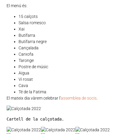
El menú és:
15 calçots
Salsa romesco
Xai
Butifarra
Butifarra negre
Cançalada
Carxofa
Taronge
Postre de músic
Aigua
Vi rosat
Cava
Té de la Fatima
El mateix dia vàrem celebrar l'
assemblea de socis
.
Cartell de la calçotada.