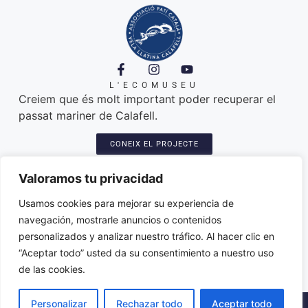
L'ECOMUSEU
Creiem que és molt important poder recuperar el
passat mariner de Calafell.
CONEIX EL PROJECTE
A ON ESTEM
Platja de Calafell. 43820
Valoramos tu privacidad
Seu: Carretera del Sanatori, 3
Amarres de les llatines: plaça del port
Usamos cookies para mejorar su experiencia de
Varador dels patins: trajo de l'Espineta
navegación, mostrarle anuncios o contenidos
associacio@paticatalacalafell.cat
personalizados y analizar nuestro tráfico. Al hacer clic en
“Aceptar todo” usted da su consentimiento a nuestro uso
de las cookies.
Personalizar
Rechazar todo
Aceptar todo
2026 © ·
Política de Privacitat
·
Avis Legal
·
Declaració