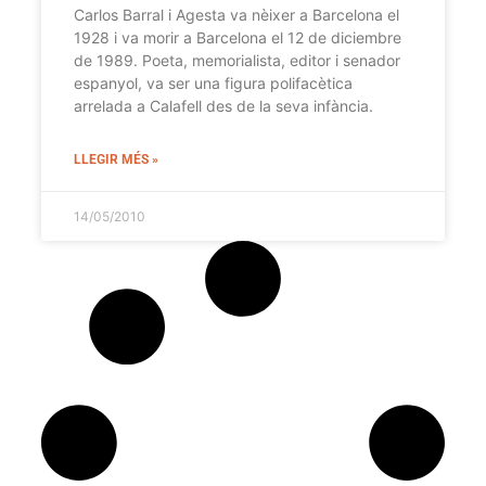
Carlos Barral i Agesta va nèixer a Barcelona el
1928 i va morir a Barcelona el 12 de diciembre
de 1989. Poeta, memorialista, editor i senador
espanyol, va ser una figura polifacètica
arrelada a Calafell des de la seva infància.
LLEGIR MÉS »
14/05/2010