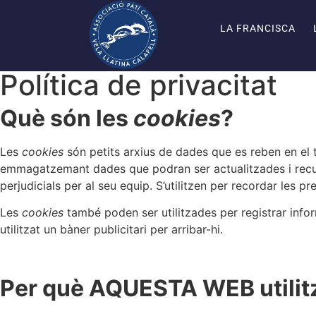
LA FRANCISCA
Política de privacitat
Què són les
cookies
?
Les
cookies
són petits arxius de dades que es reben en el t
emmagatzemant dades que podran ser actualitzades i recu
perjudicials per al seu equip. S’utilitzen per recordar les p
Les
cookies
també poden ser utilitzades per registrar infor
utilitzat un bàner publicitari per arribar-hi.
Per què AQUESTA WEB utili