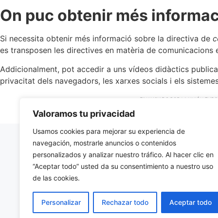
On puc obtenir més informa
Si necessita obtenir més informació sobre la directiva de
c
es transposen les directives en matèria de comunicacions e
Addicionalment, pot accedir a uns vídeos didàctics publica
privacitat dels navegadors, les xarxes socials i els siste
Valoramos tu privacidad
Usamos cookies para mejorar su experiencia de
navegación, mostrarle anuncios o contenidos
L'ECO
personalizados y analizar nuestro tráfico. Al hacer clic en
Creiem que
“Aceptar todo” usted da su consentimiento a nuestro uso
poder recu
de las cookies.
mariner de 
CONEIX E
Personalizar
Rechazar todo
Aceptar todo