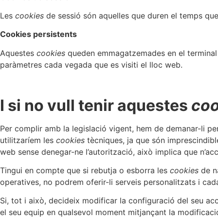
Les
cookies
de sessió són aquelles que duren el temps que 
Cookies persistents
Aquestes
cookies
queden emmagatzemades en el terminal de l
paràmetres cada vegada que es visiti el lloc web.
I si no vull tenir aquestes
coo
Per complir amb la legislació vigent, hem de demanar-li p
utilitzaríem les
cookies
tècniques, ja que són imprescindi
web sense denegar-ne l’autorització, això implica que n’acce
Tingui en compte que si rebutja o esborra les
cookies
de na
operatives, no podrem oferir-li serveis personalitzats i ca
Si, tot i això, decideix modificar la configuració del seu a
el seu equip en qualsevol moment mitjançant la modificaci