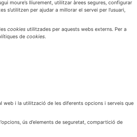
gui moure’s lliurement, utilitzar àrees segures, configurar
 s’utilitzen per ajudar a millorar el servei per l’usuari,
 les
cookies
utilitzades per aquests webs externs. Per a
olítiques de
cookies
.
web i la utilització de les diferents opcions i serveis que
d’opcions, ús d’elements de seguretat, compartició de