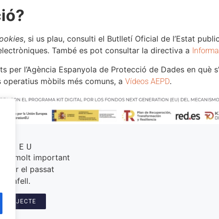
ció?
ookies
, si us plau, consulti el Butlletí Oficial de l’Estat p
lectròniques. També es pot consultar la directiva a
Informa
ts per l’Agència Espanyola de Protecció de Dades en què s’
mes operatius mòbils més comuns, a
.
Vídeos AEPD
MUSEU
 és molt important
perar el passat
Calafell.
L PROJECTE