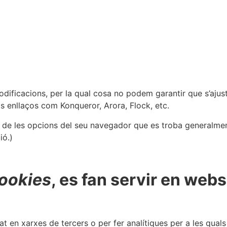
ificacions, per la qual cosa no podem garantir que s’ajus
s enllaços com Konqueror, Arora, Flock, etc.
 de les opcions del seu navegador que es troba generalment
ió.)
ookies
, es fan servir en we
itat en xarxes de tercers o per fer analítiques per a les qu