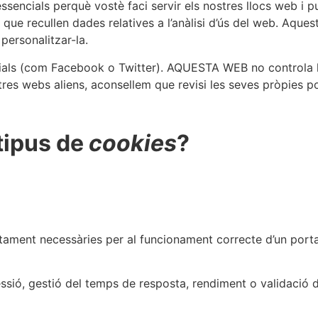
ssencials perquè vostè faci servir els nostres llocs web i pu
que recullen dades relatives a l’anàlisi d’ús del web. Aquestes
 personalitzar-la.
ocials (com Facebook o Twitter). AQUESTA WEB no controla
tres webs aliens, aconsellem que revisi les seves pròpies p
tipus de
cookies
?
tament necessàries per al funcionament correcte d’un portal 
ssió, gestió del temps de resposta, rendiment o validació 