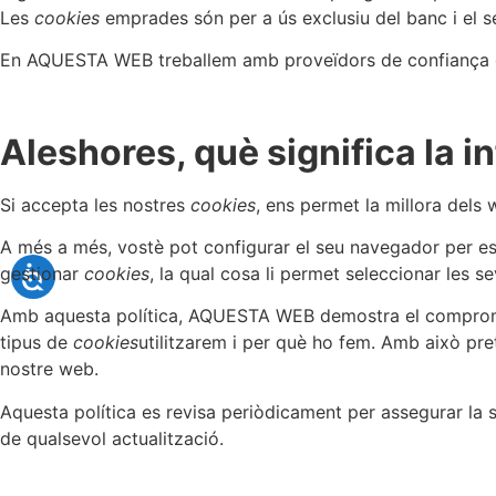
Les
cookies
emprades són per a ús exclusiu del banc i el s
En AQUESTA WEB treballem amb proveïdors de confiança que
Aleshores, què significa la i
Si accepta les nostres
cookies
, ens permet la millora dels
A més a més, vostè pot configurar el seu navegador per es
gestionar
cookies
, la qual cosa li permet seleccionar les s
Amb aquesta política, AQUESTA WEB demostra el compromís 
tipus de
cookies
utilitzarem i per què ho fem. Amb això pre
nostre web.
Aquesta política es revisa periòdicament per assegurar la s
de qualsevol actualització.