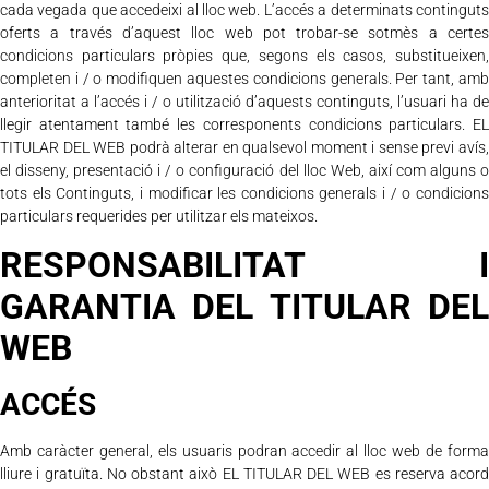
cada vegada que accedeixi al lloc web. L’accés a determinats continguts
oferts a través d’aquest lloc web pot trobar-se sotmès a certes
condicions particulars pròpies que, segons els casos, substitueixen,
completen i / o modifiquen aquestes condicions generals. Per tant, amb
anterioritat a l’accés i / o utilització d’aquests continguts, l’usuari ha de
llegir atentament també les corresponents condicions particulars. EL
TITULAR DEL WEB podrà alterar en qualsevol moment i sense previ avís,
el disseny, presentació i / o configuració del lloc Web, així com alguns o
tots els Continguts, i modificar les condicions generals i / o condicions
particulars requerides per utilitzar els mateixos.
RESPONSABILITAT I
GARANTIA DEL TITULAR DEL
WEB
ACCÉS
Amb caràcter general, els usuaris podran accedir al lloc web de forma
lliure i gratuïta. No obstant això EL TITULAR DEL WEB es reserva acord