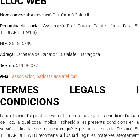
LLOC WEB
Nom comercial:
Associació Patí Català Calafell
Denominació social:
Associació Patí Català Calafell (des d’ara EL
TITULAR DEL WEB)
NIF:
G55506299
Adreça:
Carretera del Sanatori, 3. Calafell, Tarragona.
Telèfon:
619380077
eMail:
associacio@paticatalacalafell.cat
TERMES LEGALS I
CONDICIONS
La utilització d’aquest lloc web atribueix al navegant la condició d’usuari
del lloc, la qual cosa implica l’adhesió a les presents condicions en la
versió publicada en el moment en què es permetre l’entrada. Per això, EL
TITULAR DEL WEB recomana a l’usuari llegir les mateixes atentament