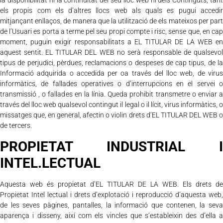
la disponibilitat ni la continuïtat del seu lloc web ni dels Continguts, tant
els propis com els d’altres llocs web als quals es pugui accedir
mitjançant enllaços, de manera que la utilització de els mateixos per part
de l’Usuari es porta a terme pel seu propi compte i risc, sense que, en cap
moment, puguin exigir responsabilitats a EL TITULAR DE LA WEB en
aquest sentit. EL TITULAR DEL WEB no serà responsable de qualsevol
tipus de perjudici, pèrdues, reclamacions o despeses de cap tipus, de la
Informació adquirida o accedida per oa través del lloc web, de virus
informàtics, de fallades operatives o d’interrupcions en el servei o
transmissió , o fallades en la línia. Queda prohibit transmetre o enviar a
través del lloc web qualsevol contingut il legal o il lícit, virus informàtics, o
missatges que, en general, afectin o violin drets d’EL TITULAR DEL WEB o
de tercers.
PROPIETAT INDUSTRIAL I
INTEL.LECTUAL
Aquesta web és propietat d’EL TITULAR DE LA WEB. Els drets de
Propietat Intel lectual i drets d’explotació i reproducció d’aquesta web,
de les seves pàgines, pantalles, la informació que contenen, la seva
aparença i disseny, així com els vincles que s’estableixin des d’ella a