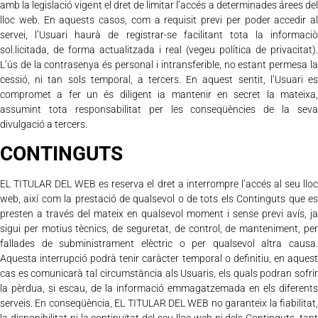
amb la legislació vigent el dret de limitar l’accés a determinades árees del
lloc web. En aquests casos, com a requisit previ per poder accedir al
servei, l’Usuari haurà de registrar-se facilitant tota la informaciò
sol.licitada, de forma actualitzada i real (vegeu política de privacitat).
L’ús de la contrasenya és personal i intransferible, no estant permesa la
cessió, ni tan sols temporal, a tercers. En aquest sentit, l’Usuari es
compromet a fer un és diligent ia mantenir en secret la mateixa,
assumint tota responsabilitat per les conseqüències de la seva
divulgació a tercers.
CONTINGUTS
EL TITULAR DEL WEB es reserva el dret a interrompre l’accés al seu lloc
web, així com la prestació de qualsevol o de tots els Continguts que es
presten a través del mateix en qualsevol moment i sense previ avís, ja
sigui per motius tècnics, de seguretat, de control, de manteniment, per
fallades de subministrament elèctric o per qualsevol altra causa.
Aquesta interrupció podrà tenir caràcter temporal o definitiu, en aquest
cas es comunicarà tal circumstància als Usuaris, els quals podran sofrir
la pèrdua, si escau, de la informació emmagatzemada en els diferents
serveis. En conseqüència, EL TITULAR DEL WEB no garanteix la fiabilitat,