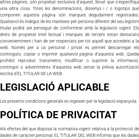
altres pàgines, són propietat exclusiva d’aquest, llevat que s’especifiqui
una altra cosa. Totes les denominacions, dissenys i / o logotips que
componen aquesta pàgina són marques degudament registrades.
Qualsevol és indegut de les mateixes per persona diferent del seu legótim
titular podrà ser perseguit de conformitat amb la legislació vigent. Els
drets de propietat intel lectual i marques de tercers estan destacats
convenientment i han de ser respectats per tot aquell que accedeixi a la
web. Només per a ús personal i privat es permet descarregar els
continguts, copiar o imprimir qualsevol pàgina d’aquesta web. Queda
prohibit reproduir, transmetre, modificar o suprimir la informació,
contingut o advertiments d’aquesta web sense la prèvia autorització
escrita d’EL TITULAR DE LA WEB.
LEGISLACIÓ APLICABLE
Les presents condicions generals es regeixen per la legislació espanyola.
POLÍTICA DE PRIVACITAT
Als efectes del que disposa la normativa vigent relativa a la protecció de
dades de caràcter personal, EL TITULAR DEL WEB informa que les dades