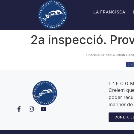
LA FRANCISCA
2a inspecció. Prov
L'ECO
Creiem que
poder recu
mariner de 
CONEIX E