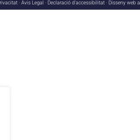
rivacitat
·
Avis Legal
·
Declaració d’accessibilitat
·
Disseny web
a