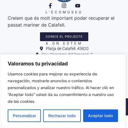
L'ECOMUSEU
Creiem que és molt important poder recuperar el
passat mariner de Calafell.
CONEIX EL PROJECTE
A ON ESTEM
Platja de Calafell. 43820
Seu: Carretera del Sanatori, 3
Amarres de les llatines: plaça del port
Valoramos tu privacidad
Varador dels patins: trajo de l'Espineta
associacio@paticatalacalafell.cat
Usamos cookies para mejorar su experiencia de
navegación, mostrarle anuncios o contenidos
personalizados y analizar nuestro tráfico. Al hacer clic en
“Aceptar todo” usted da su consentimiento a nuestro uso
de las cookies.
2026 © ·
Política de Privacitat
·
Avis Legal
·
Declaració
d’accessibilitat
·
Disseny web
amb ♥️ per Artic Agency
Personalizar
Rechazar todo
Aceptar todo