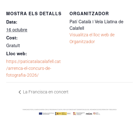
MOSTRA ELS DETALLS
ORGANITZADOR
Patí Català i Vela Llatina de
Data:
Calafell
16 octubre
Visualitza el lloc web de
Cost:
Organitzador
Gratuït
Lloc web:
https://paticatalacalafell.cat
/arrenca-el-concurs-de-
fotografia-2026/
La Francisca en concert