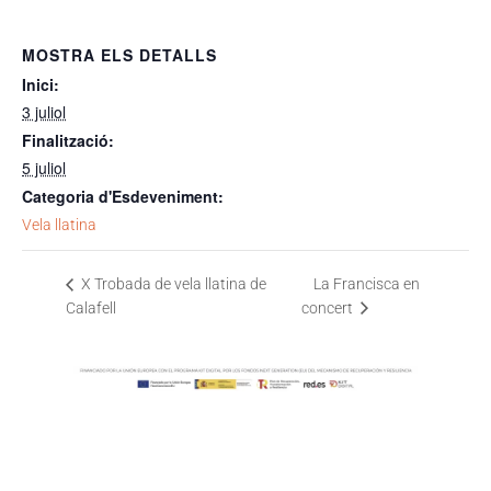
MOSTRA ELS DETALLS
Inici:
3 juliol
Finalització:
5 juliol
Categoria d'Esdeveniment:
Vela llatina
La Francisca en
X Trobada de vela llatina de
Calafell
concert