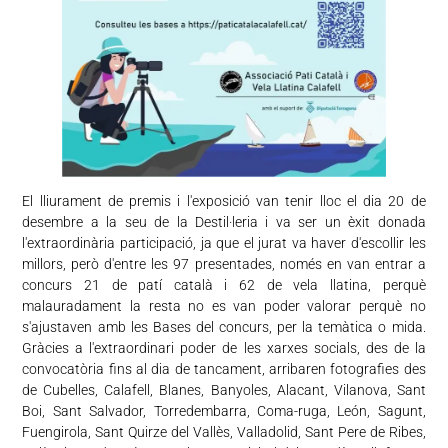
El lliurament de premis i l'exposició van tenir lloc el dia 20 de
desembre a la seu de la Destil·leria i va ser un èxit donada
l'extraordinària participació, ja que el jurat va haver d'escollir les
millors, però d'entre les 97 presentades, només en van entrar a
concurs 21 de patí català i 62 de vela llatina, perquè
malauradament la resta no es van poder valorar perquè no
s'ajustaven amb les Bases del concurs, per la temàtica o mida.
Gràcies a l'extraordinari poder de les xarxes socials, des de la
convocatòria fins al dia de tancament, arribaren fotografies des
de Cubelles, Calafell, Blanes, Banyoles, Alacant, Vilanova, Sant
Boi, Sant Salvador, Torredembarra, Coma-ruga, León, Sagunt,
Fuengirola, Sant Quirze del Vallès, Valladolid, Sant Pere de Ribes,