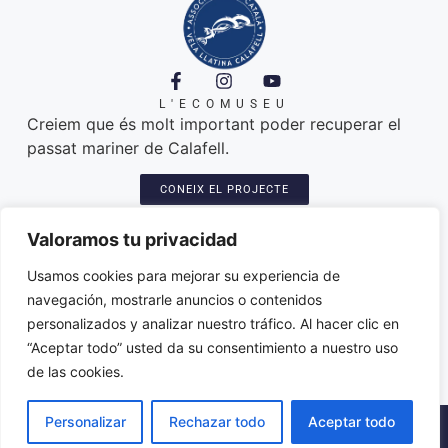
L'ECOMUSEU
Creiem que és molt important poder recuperar el
passat mariner de Calafell.
CONEIX EL PROJECTE
A ON ESTEM
Platja de Calafell. 43820
Valoramos tu privacidad
Seu: Carretera del Sanatori, 3
Amarres de les llatines: plaça del port
Usamos cookies para mejorar su experiencia de
Varador dels patins: trajo de l'Espineta
navegación, mostrarle anuncios o contenidos
associacio@paticatalacalafell.cat
personalizados y analizar nuestro tráfico. Al hacer clic en
“Aceptar todo” usted da su consentimiento a nuestro uso
de las cookies.
Personalizar
Rechazar todo
Aceptar todo
2026 © ·
Política de Privacitat
·
Avis Legal
·
Declaració