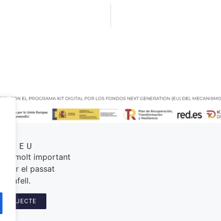
MUSEU
 és molt important
perar el passat
Calafell.
L PROJECTE