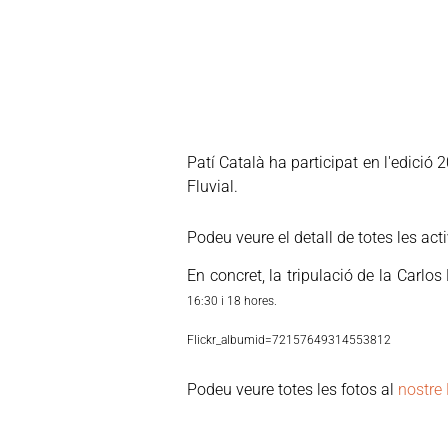
Patí Català ha participat en l'edició
Fluvial.
Podeu veure el detall de totes les act
En concret, la tripulació de la Carlos
16:30 i 18 hores.
Flickr_albumid=72157649314553812
Podeu veure totes les fotos al
nostre 