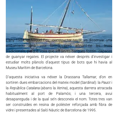
L’any 1984, en Miquel Feu, constructor naval, va dissenyar una
embarcació amb vela llatina, però afinant-ne les línies
tradicionals, perquè volia que les seves barques fossin capaces
de guanyar regates. El projecte va néixer després d’investigar i
estudiar molts plànols d’aquest tipus de bots que hi havia al
Museu Marítim de Barcelona.
D’aquesta iniciativa va néixer la Drassana Tallamar, d’on en
sortiren dues embarcacions del mateix model (Sardinal): la
Pauot
i
la
República Catalana
(abans la
Xerina
), aquesta darrera atracada
habitualment al port de Palamós; i una tercera, avui
desapareguda i de la qual se’n desconeix el nom. Totes tres van
ser construïdes en resina de polièster reforçada amb fibra de
vidre i presentades al Saló Nàutic de Barcelona de 1995.