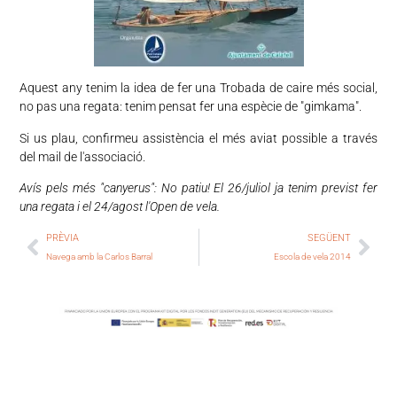
Aquest any tenim la idea de fer una Trobada de caire més social,
no pas una regata: t
enim pensat fer una espècie de "gimkama".
Si us plau, confirmeu assistència el més aviat possible a través
del mail de l'associació.
Avís pels més "canyerus": No patiu! El 26/juliol ja tenim previst fer
una regata i el 24/agost l'Open de vela.
PRÈVIA
SEGÜENT
Navega amb la Carlos Barral
Escola de vela 2014