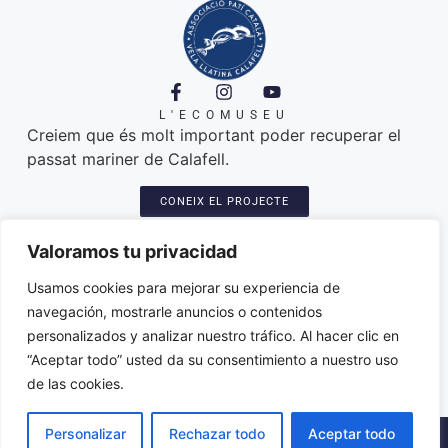
L'ECOMUSEU
Creiem que és molt important poder recuperar el
passat mariner de Calafell.
CONEIX EL PROJECTE
A ON ESTEM
Platja de Calafell. 43820
Valoramos tu privacidad
Seu: Carretera del Sanatori, 3
Amarres de les llatines: plaça del port
Usamos cookies para mejorar su experiencia de
Varador dels patins: trajo de l'Espineta
navegación, mostrarle anuncios o contenidos
associacio@paticatalacalafell.cat
personalizados y analizar nuestro tráfico. Al hacer clic en
“Aceptar todo” usted da su consentimiento a nuestro uso
de las cookies.
Personalizar
Rechazar todo
Aceptar todo
2026 © ·
Política de Privacitat
·
Avis Legal
·
Declaració