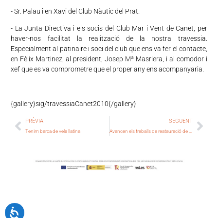
- Sr. Palau i en Xavi del Club Nàutic del Prat.
- La Junta Directiva i els socis del Club Mar i Vent de Canet, per
haver-nos facilitat la realització de la nostra travessia.
Especialment al patinaire i soci del club que ens va fer el contacte,
en Fèlix Martinez, al president, Josep Mª Masriera, i al comodor i
xef que es va comprometre que el proper any ens acompanyaria.
{gallery}sig/travessiaCanet2010{/gallery}
PRÈVIA
SEGÜENT
Tenim barca de vela llatina
Avancen els treballs de reatauració de Pal i Fusa de cara a la seva presentació el dia 22