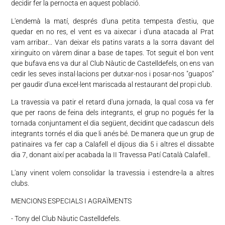
decidir fer la pernocta en aquest població.
L'endemà la matí, després d'una petita tempesta d'estiu, que
quedar en no res, el vent es va aixecar i d'una atacada al Prat
vam arribar... Van deixar els patins varats a la sorra davant del
xiringuito on vàrem dinar a base de tapes. Tot seguit el bon vent
que bufava ens va dur al Club Nàutic de Castelldefels, on ens van
cedir les seves instal·lacions per dutxar-nos i posar-nos "guapos"
per gaudir d'una excel·lent mariscada al restaurant del propi club.
La travessia va patir el retard d'una jornada, la qual cosa va fer
que per raons de feina dels integrants, el grup no pogués fer la
tornada conjuntament el dia següent, decidint que cadascun dels
integrants tornés el dia que li anés bé. De manera que un grup de
patinaires va fer cap a Calafell el dijous dia 5 i altres el dissabte
dia 7, donant així per acabada la II Travessa Patí Català Calafell..
L'any vinent volem consolidar la travessia i estendre-la a altres
clubs.
MENCIONS ESPECIALS I AGRAÏMENTS
- Tony del Club Nàutic Castelldefels.