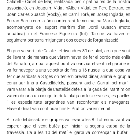
Calafell - Canet de Mar, realitzada per 7 patinaires de la nostra
associació, en Joaquim Vidal, n'Albert Vidal, en Pere Bertran, en
Joan Carles Guasch (Rocky), en Camil Torà, en Josep Inglada, en
Ferran Barri i com a única integrant femenina, na Maria Inglada,
acompanyats del suport marítim d'en Jordi Guasch (moto
aquàtica) i del Francesc Figuerola (Iot). També va haver el
seguiment per terra mitjançant dos cotxes de l'organització.
El grup va sortir de Calafell el divendres 30 de juliol, amb poc vent
de llevant, de manera que vàrem haver de fer el bordo més enllà
del Sanatori, arribat aquest punt va canviar el vent i el garbí ens
va fer navegar a una velocitat de fins a 16 nusos, la qual cosa va
fer que arribats a Sitges on teniem previst dinar, animà el grup a
continuar fins a Castelldefels, passant així el Garraf pel matí i
vam varar a la platja de Castelldeldefels a l'alçada del Marítim on
vàrem dinar a un xiringuito de la platja on les cerveses, les paelles
i les especialitats argentines van reconfortar els navegants.
Havent dinat van continuar fins El Prat on vàrem fer nit.
Al matí del dissabte el grup es va llevar a les 8 i tot esmorzant va
esperar que el vent bufés per iniciar la segona etapa de la
travessia. Ca a les 10 del matí el garbí va començar a bufar i