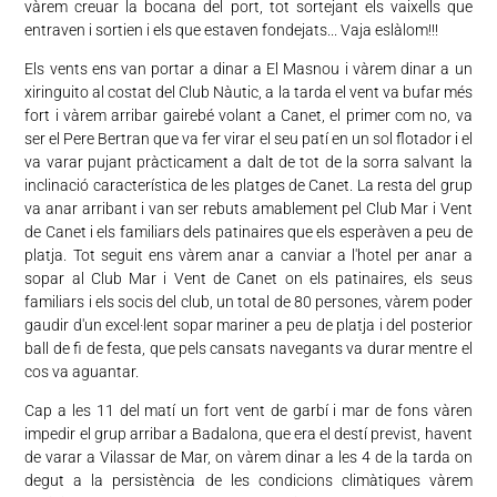
vàrem creuar la bocana del port, tot sortejant els vaixells que
entraven i sortien i els que estaven fondejats... Vaja eslàlom!!!
Els vents ens van portar a dinar a El Masnou i vàrem dinar a un
xiringuito al costat del Club Nàutic, a la tarda el vent va bufar més
fort i vàrem arribar gairebé volant a Canet, el primer com no, va
ser el Pere Bertran que va fer virar el seu patí en un sol flotador i el
va varar pujant pràcticament a dalt de tot de la sorra salvant la
inclinació característica de les platges de Canet. La resta del grup
va anar arribant i van ser rebuts amablement pel Club Mar i Vent
de Canet i els familiars dels patinaires que els esperàven a peu de
platja. Tot seguit ens vàrem anar a canviar a l'hotel per anar a
sopar al Club Mar i Vent de Canet on els patinaires, els seus
familiars i els socis del club, un total de 80 persones, vàrem poder
gaudir d'un excel·lent sopar mariner a peu de platja i del posterior
ball de fi de festa, que pels cansats navegants va durar mentre el
cos va aguantar.
Cap a les 11 del matí un fort vent de garbí i mar de fons vàren
impedir el grup arribar a Badalona, que era el destí previst, havent
de varar a Vilassar de Mar, on vàrem dinar a les 4 de la tarda on
degut a la persistència de les condicions climàtiques vàrem