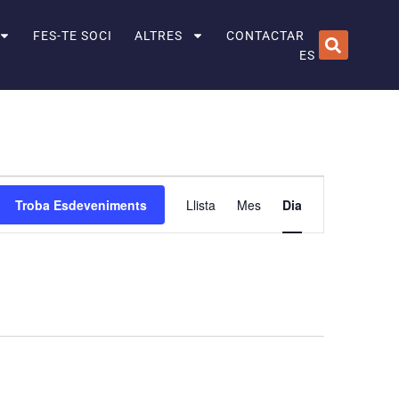
FES-TE SOCI
ALTRES
CONTACTAR
ES
Navegació
Troba Esdeveniments
Llista
Mes
Dia
de
visualitzacio
Esdevenimen