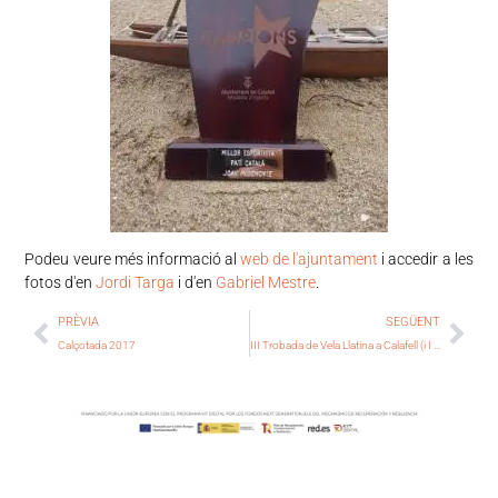
Podeu veure més informació al
web de l'ajuntament
i accedir a les
fotos d'en
Jordi Targa
i d'en
Gabriel Mestre
.
PRÈVIA
SEGÜENT
Calçotada 2017
III Trobada de Vela Llatina a Calafell (i I a Torredembarra)