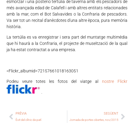
esmorzar i una posterio tertúlia de taverna amb els pescadors de
més avançada edad de Calafell i amb altres entitats relacionades
amb la mar, com el Bot Salvavides o la Confraria de pescadors.
Va ser tot un recital d'anècdotes d'una altre època, pura memòria
història.
La tertúlia es va enregistrar i sera part del muntatge multimèdia
que hi haurà a la Confraria, el projecte de museïtzació de la qual
ja ha estat contractat a una empresa.
<Flickr_albumid=72157661018163051
Podeu veure totes les fotos del viatge al
nostre Flickr
.
PRÈVIA
SEGÜENT
Èxit del clínic de patí
Jornada de portes obertes, nov/2015