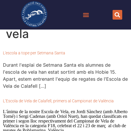
Categoria:
Escola de
vela
L'escola a tope per Setmana Santa
Durant l'esplai de Setmana Santa els alumnes de
l'escola de vela han estat sortint amb els Hobie 15.
Apart, estem entrenant l'equip de regates de l'Escola de
Vela de Calafell […]
L’Escola de Vela de Calafell, primers al Campionat de València
L'ànima de la nostre Escola de Vela, en Jordi Sànchez (amb Alberto
Torné) i Sergi Cadenas (amb Oriol Nuet), han quedat classificats en
primer i segon lloc respectivament del Campionat de Vela de
València en la categoria F18, celebrat el 22 i 23 de març al club de
regates de Poblamarina, València.