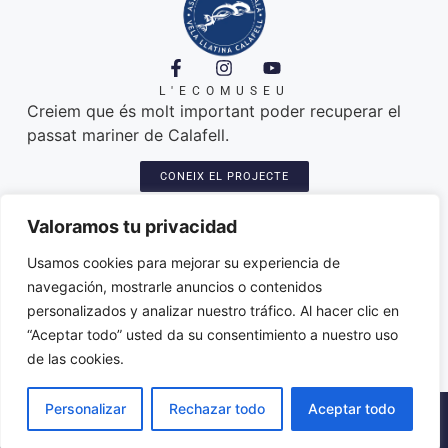
L'ECOMUSEU
Creiem que és molt important poder recuperar el
passat mariner de Calafell.
CONEIX EL PROJECTE
A ON ESTEM
Platja de Calafell. 43820
Valoramos tu privacidad
Seu: Carretera del Sanatori, 3
Amarres de les llatines: plaça del port
Usamos cookies para mejorar su experiencia de
Varador dels patins: trajo de l'Espineta
navegación, mostrarle anuncios o contenidos
associacio@paticatalacalafell.cat
personalizados y analizar nuestro tráfico. Al hacer clic en
“Aceptar todo” usted da su consentimiento a nuestro uso
de las cookies.
Personalizar
Rechazar todo
Aceptar todo
2026 © ·
Política de Privacitat
·
Avis Legal
·
Declaració
d’accessibilitat
·
Disseny web
amb ♥️ per Artic Agency