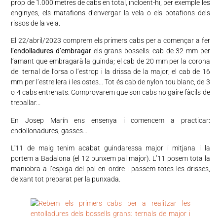
prop de 1.000 metres de cabs en total, incloent-hi, per exemple les
enginyes, els matafions d’envergar la vela o els botafions dels
rissos de la vela.
El 22/abril/2023 comprem els primers cabs per a començar a fer
l’endolladures d’embragar
els grans bossells: cab de 32 mm per
l’amant que embragarà la guinda; el cab de 20 mm per la corona
del ternal de l’orsa o l’estrop i la drissa de la major; el cab de 16
mm per l’estrellera i les ostes… Tot és cab de nylon tou blanc, de 3
o 4 cabs entrenats. Comprovarem que son cabs no gaire fàcils de
treballar...
En Josep Marín ens ensenya i comencem a practicar:
endollonadures, gasses…
L'11 de maig tenim acabat guindaressa major i mitjana i la
portem a Badalona (el 12 punxem pal major). L’11 posem tota la
maniobra a l’espiga del pal en ordre i passem totes les drisses,
deixant tot preparat per la punxada.