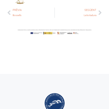
PRÈVIA
SEGÜENT
Bossells
La botadura