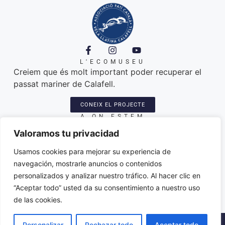
L'ECOMUSEU
Creiem que és molt important poder recuperar el
passat mariner de Calafell.
CONEIX EL PROJECTE
A ON ESTEM
Platja de Calafell. 43820
Valoramos tu privacidad
Seu: Carretera del Sanatori, 3
Amarres de les llatines: plaça del port
Usamos cookies para mejorar su experiencia de
Varador dels patins: trajo de l'Espineta
navegación, mostrarle anuncios o contenidos
associacio@paticatalacalafell.cat
personalizados y analizar nuestro tráfico. Al hacer clic en
“Aceptar todo” usted da su consentimiento a nuestro uso
de las cookies.
2026 © ·
Política de Privacitat
·
Avis Legal
·
Declaració
Personalizar
Rechazar todo
Aceptar todo