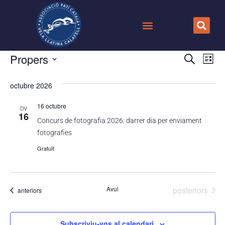
Nave
Na
Propers
Cerca
Llista
Selecciona
de
visua
una
octubre 2026
data.
vi
i
Es
16 octubre
DV
cerca
16
Concurs de fotografia 2026: darrer dia per enviament
d'Esd
fotografies
Gratuït
Esdeveniment
Avui
posteriors
Esdeveniments
anteriors
Subscriviu-vos al calendari